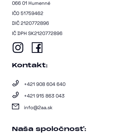
066 01 Humenné
IČO 51759462
DIČ 2120772896
IČ DPH SK2120772896
Kontakt:
+421 908 604 640
+421 915 863 043
info@2aa.sk
Naša spoločnosť: