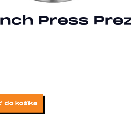
rench Press Pre
ť do košíka