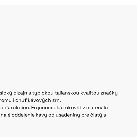
asický dizajn s typickou talianskou kvalitou značky
rómu i chuť kávových zŕn.
konštrukciou. Ergonomická rukoväť z materiálu
nalé oddelenie kávy od usadeniny pre čistý a