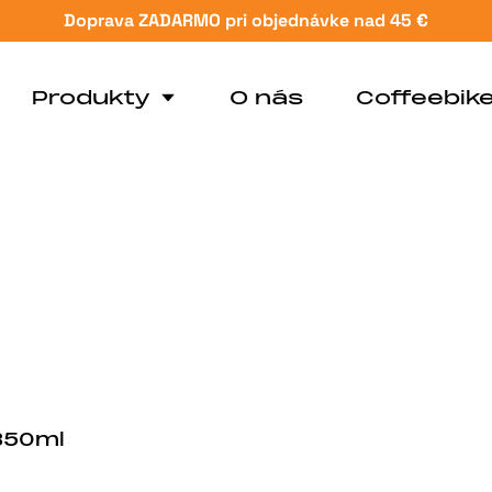
Doprava ZADARMO pri objednávke nad 45 €
Produkty
O nás
Coffeebik
 350ml