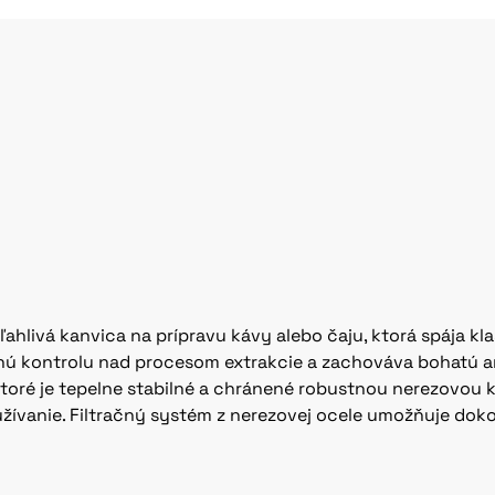
oľahlivá kanvica na prípravu kávy alebo čaju, ktorá spája kl
lnú kontrolu nad procesom extrakcie a zachováva bohatú a
ktoré je tepelne stabilné a chránené robustnou nerezovou 
ívanie. Filtračný systém z nerezovej ocele umožňuje doko