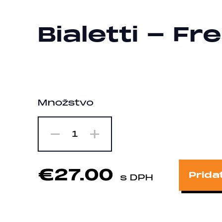
Bialetti - F
Množstvo
-
+
1
€27.00
Prida
s DPH