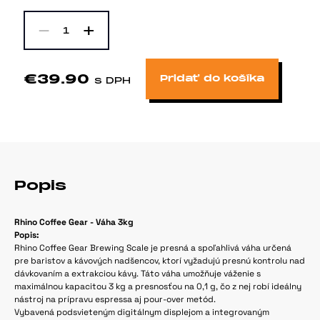
-
+
1
€39.90
Pridať do košíka
s DPH
Popis
Rhino Coffee Gear - Váha 3kg
Popis:
Rhino Coffee Gear Brewing Scale je presná a spoľahlivá váha určená
pre baristov a kávových nadšencov, ktorí vyžadujú presnú kontrolu nad
dávkovaním a extrakciou kávy. Táto váha umožňuje váženie s
maximálnou kapacitou 3 kg a presnosťou na 0,1 g, čo z nej robí ideálny
nástroj na prípravu espressa aj pour-over metód.
Vybavená podsvieteným digitálnym displejom a integrovaným