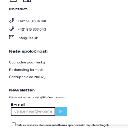
Kontakt:
+421 908 604 640
+421 915 863 043
info@2aa.sk
Naša spoločnosť:
Obchodné podmienky
Reklamačný formulár
Odstúpenie od zmluvy
Newsletter:
Prihlás sa k odberu a získaj
5% zľavu
na nákup.
E-mail
Súhlasím so zasielaním newsletteru a spracovaním mojich osobných