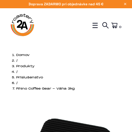
Doprava ZADARMO pri objednávke nad 45 €
X
☰
0
Domov
/
Produkty
/
Príslušenstvo
/
Rhino Coffee Gear - Váha 3kg