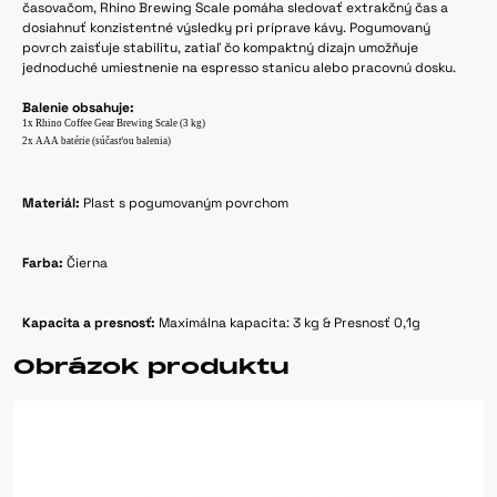
časovačom, Rhino Brewing Scale pomáha sledovať extrakčný čas a
dosiahnuť konzistentné výsledky pri príprave kávy. Pogumovaný
povrch zaisťuje stabilitu, zatiaľ čo kompaktný dizajn umožňuje
jednoduché umiestnenie na espresso stanicu alebo pracovnú dosku.
Balenie obsahuje:
1x Rhino Coffee Gear Brewing Scale (3 kg)
2x AAA batérie (súčasťou balenia)
Materiál:
Plast s pogumovaným povrchom
Farba:
Čierna
Kapacita a presnosť:
Maximálna kapacita: 3 kg & Presnosť 0,1g
Obrázok produktu