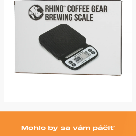
Mohlo by sa vám páčiť