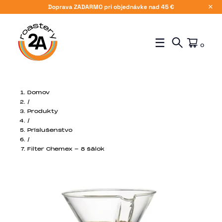
Doprava ZADARMO pri objednávke nad 45 €
X
☰
0
Domov
/
Produkty
/
Príslušenstvo
/
Filter Chemex - 8 šálok