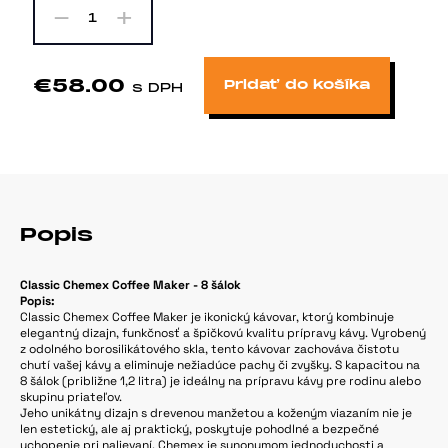
-
+
1
€58.00
Pridať do košíka
s DPH
Popis
Classic Chemex Coffee Maker - 8 šálok
Popis:
Classic Chemex Coffee Maker je ikonický kávovar, ktorý kombinuje
elegantný dizajn, funkčnosť a špičkovú kvalitu prípravy kávy. Vyrobený
z odolného borosilikátového skla, tento kávovar zachováva čistotu
chutí vašej kávy a eliminuje nežiadúce pachy či zvyšky. S kapacitou na
8 šálok (približne 1,2 litra) je ideálny na prípravu kávy pre rodinu alebo
skupinu priateľov.
Jeho unikátny dizajn s drevenou manžetou a koženým viazaním nie je
len estetický, ale aj praktický, poskytuje pohodlné a bezpečné
uchopenie pri nalievaní. Chemex je synonymom jednoduchosti a