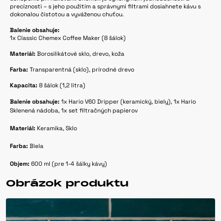
precíznosti – s jeho použitím a správnymi filtrami dosiahnete kávu s
dokonalou čistotou a vyváženou chuťou.
Balenie obsahuje:
1x Classic Chemex Coffee Maker (8 šálok)
Materiál:
Borosilikátové sklo, drevo, koža
Farba:
Transparentná (sklo), prírodné drevo
Kapacita:
8 šálok (1,2 litra)
Balenie obsahuje:
1x Hario V60 Dripper (keramický, biely), 1x Hario
Sklenená nádoba, 1x set filtračných papierov
Materiál:
Keramika, Sklo
Farba:
Biela
Objem:
600 ml (pre 1-4 šálky kávy)
Obrázok produktu