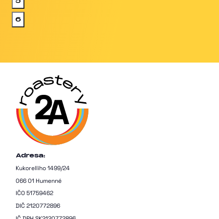
5
6
Adresa:
Kukorelliho 1499/24
066 01 Humenné
IČO 51759462
DIČ 2120772896
IČ DPH SK2120772896