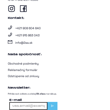
Kontakt:
+421 908 604 640
+421 915 863 043
info@2aa.sk
Naša spoločnosť:
Obchodné podmienky
Reklamačný formulár
Odstúpenie od zmluvy
Newsletter:
Prihlás sa k odberu a získaj
5% zľavu
na nákup.
E-mail