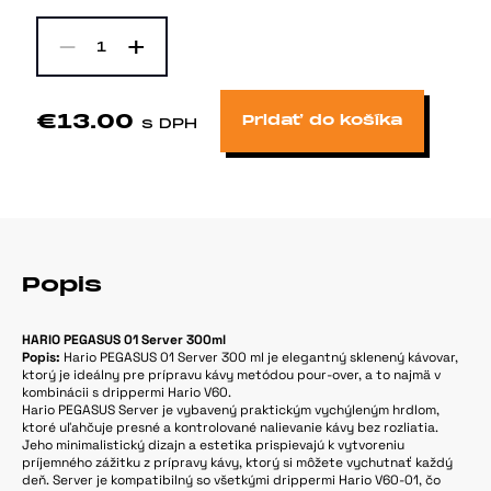
-
+
1
€13.00
Pridať do košíka
s DPH
Popis
HARIO PEGASUS 01 Server 300ml
Popis:
Hario PEGASUS 01 Server 300 ml je elegantný sklenený kávovar,
ktorý je ideálny pre prípravu kávy metódou pour-over, a to najmä v
kombinácii s drippermi Hario V60.
Hario PEGASUS Server je vybavený praktickým vychýleným hrdlom,
ktoré uľahčuje presné a kontrolované nalievanie kávy bez rozliatia.
Jeho minimalistický dizajn a estetika prispievajú k vytvoreniu
príjemného zážitku z prípravy kávy, ktorý si môžete vychutnať každý
deň. Server je kompatibilný so všetkými drippermi Hario V60-01, čo