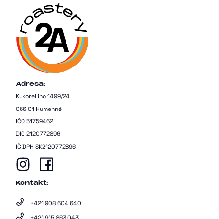
Adresa:
Kukorelliho 1499/24
066 01 Humenné
IČO 51759462
DIČ 2120772896
IČ DPH SK2120772896
Kontakt:
+421 908 604 640
+421 915 863 043