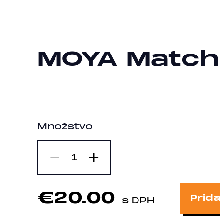
MOYA Match
Množstvo
-
+
1
€20.00
Prida
s DPH