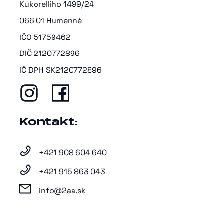
Kukorelliho 1499/24
066 01 Humenné
IČO 51759462
DIČ 2120772896
IČ DPH SK2120772896
Kontakt:
+421 908 604 640
+421 915 863 043
info@2aa.sk