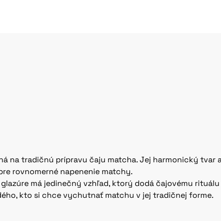
á na tradičnú prípravu čaju matcha. Jej harmonický tvar 
r pre rovnomerné napenenie matchy.
 glazúre má jedinečný vzhľad, ktorý dodá čajovému rituálu
ého, kto si chce vychutnať matchu v jej tradičnej forme.