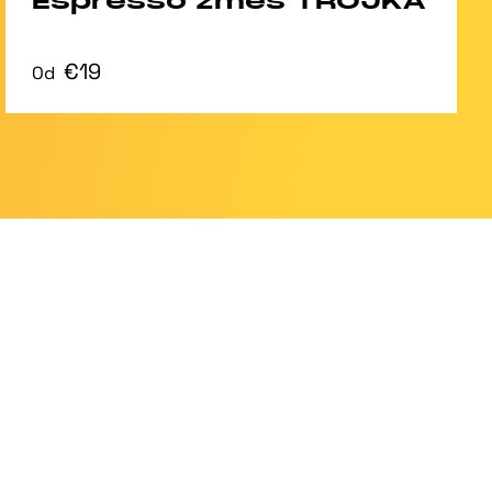
Espresso zmes TROJKA
€19
Od