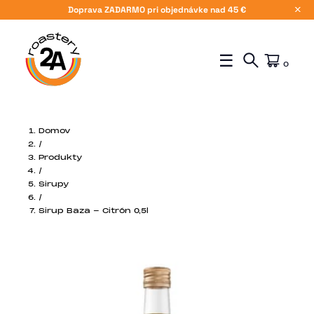
Doprava ZADARMO pri objednávke nad 45 €
X
☰
0
Domov
/
Produkty
/
Sirupy
/
Sirup Baza - Citrón 0,5l