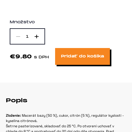
Množstvo
-
+
1
€9.80
Pridať do košíka
s DPH
Popis
Zloženie:
Macerát bazy (50 %), cukor, citrón (5 %), regulátor kyslosti -
kyselina citrónová.
Šetrne pasterizované, skladovať do 25 °C. Po otvorení uchovať v
chlade do 8 °C a spotrebovať do 20 dní odo dňa otvorenia. Pred