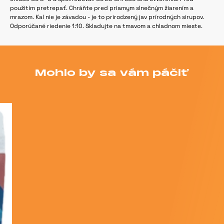
použitím pretrepať. Chráňte pred priamym slnečným žiarením a
mrazom. Kal nie je závadou - je to prirodzený jav prírodných sirupov.
Odporúčané riedenie 1:10. Skladujte na tmavom a chladnom mieste.
Mohlo by sa vám páčiť