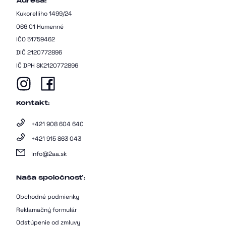
Adresa:
Kukorelliho 1499/24
066 01 Humenné
IČO 51759462
DIČ 2120772896
IČ DPH SK2120772896
Kontakt:
+421 908 604 640
+421 915 863 043
info@2aa.sk
Naša spoločnosť:
Obchodné podmienky
Reklamačný formulár
Odstúpenie od zmluvy