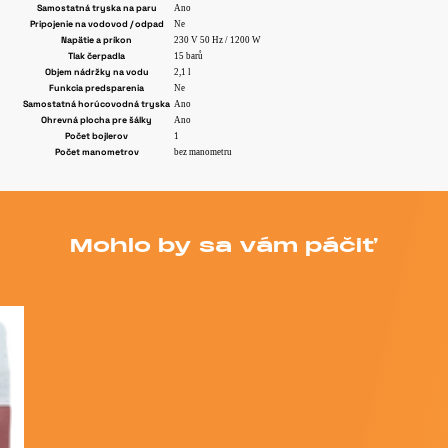
Samostatná tryska na paru
Ano
Pripojenie na vodovod / odpad
Ne
Napätie a príkon
230 V 50 Hz / 1200 W
Tlak čerpadla
15 barů
Objem nádržky na vodu
2,1 l
Funkcia predsparenia
Ne
Samostatná horúcovodná tryska
Ano
Ohrevná plocha pre šálky
Ano
Počet bojlerov
1
Počet manometrov
bez manometru
Mohlo by sa vám páčiť