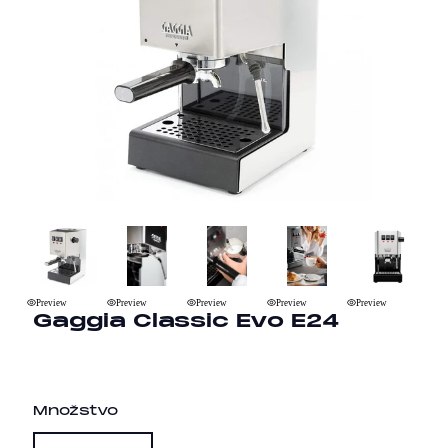
Preview
Preview
Preview
Preview
Preview
Pr
Gaggia Classic Evo E24
Množstvo