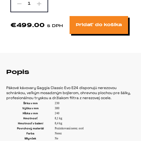
-
+
1
€499.00
Pridať do košíka
s DPH
Popis
Pákové kávovary Gaggia Classic Evo E24 disponujú nerezovou
schránkou, veľkým mosadzným bojlerom, ohrevnou plochou pre šálky,
profesionálnou tryskou a držiakom filtra z nerezovej ocele.
Šírka v mm
230
Výška v mm
380
Hĺbka v mm
240
Hmotnosť
8,1 kg
Hmotnosť v balení
8,4 kg
Povrchový materiál
Pozinkovaná nerez. ocel
Farba
Nerez
Mlynček
Ne