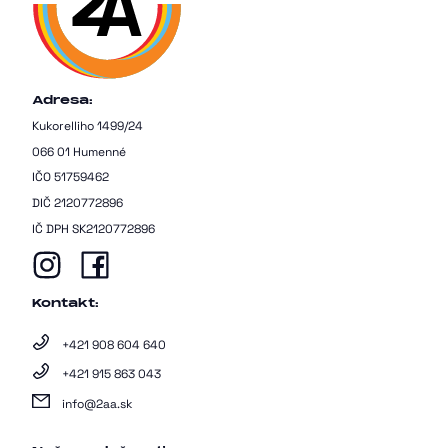
Adresa:
Kukorelliho 1499/24
066 01 Humenné
IČO 51759462
DIČ 2120772896
IČ DPH SK2120772896
Kontakt:
+421 908 604 640
+421 915 863 043
info@2aa.sk