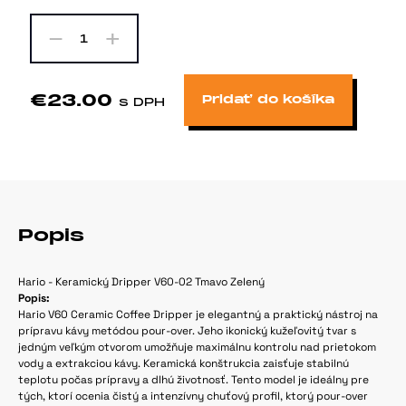
-
+
1
€23.00
Pridať do košíka
s DPH
Popis
Hario - Keramický Dripper V60-02 Tmavo Zelený
Popis:
Hario V60 Ceramic Coffee Dripper je elegantný a praktický nástroj na
prípravu kávy metódou pour-over. Jeho ikonický kužeľovitý tvar s
jedným veľkým otvorom umožňuje maximálnu kontrolu nad prietokom
vody a extrakciou kávy. Keramická konštrukcia zaisťuje stabilnú
teplotu počas prípravy a dlhú životnosť. Tento model je ideálny pre
tých, ktorí ocenia čistý a intenzívny chuťový profil, ktorý pour-over