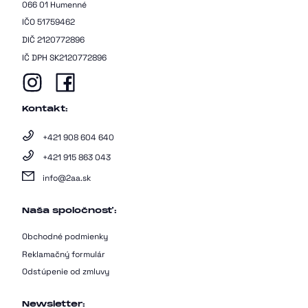
066 01 Humenné
IČO 51759462
DIČ 2120772896
IČ DPH SK2120772896
Kontakt:
+421 908 604 640
+421 915 863 043
info@2aa.sk
Naša spoločnosť:
Obchodné podmienky
Reklamačný formulár
Odstúpenie od zmluvy
Newsletter: