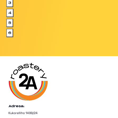
3
4
5
6
Adresa:
Kukorelliho 1499/24