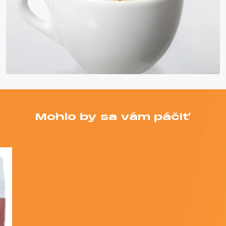
Mohlo by sa vám páčiť