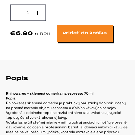
-
+
1
€6.90
Pridať do košíka
s DPH
Popis
Rhinowares – sklenená odmerka na espresso 70 ml
Popis:
Rhinowares sklenená odmerka je praktický baristický doplnok určený
na presné meranie objemu espressa a ďalších kávových nápojov.
Vyrobená z odolného tepelne rezistentného skla, zvládne aj vysoké
teploty čerstvo extrahovanej kávy.
Vďaka jasne čitateľnej mierke v mililitroch aj unciach umožňuje presné
dávkovanie, čo ocenia profesionálni baristi aj domáci milovníci kávy. Je
ideálna na kalibráciu mlynčeka, kontrolu extrakcie alebo prípravu