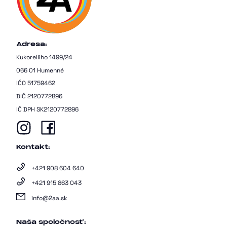
Adresa:
Kukorelliho 1499/24
066 01 Humenné
IČO 51759462
DIČ 2120772896
IČ DPH SK2120772896
Kontakt:
+421 908 604 640
+421 915 863 043
info@2aa.sk
Naša spoločnosť: