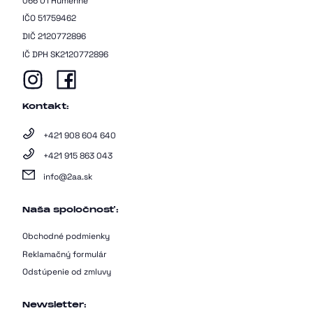
066 01 Humenné
IČO 51759462
DIČ 2120772896
IČ DPH SK2120772896
Kontakt:
+421 908 604 640
+421 915 863 043
info@2aa.sk
Naša spoločnosť:
Obchodné podmienky
Reklamačný formulár
Odstúpenie od zmluvy
Newsletter: