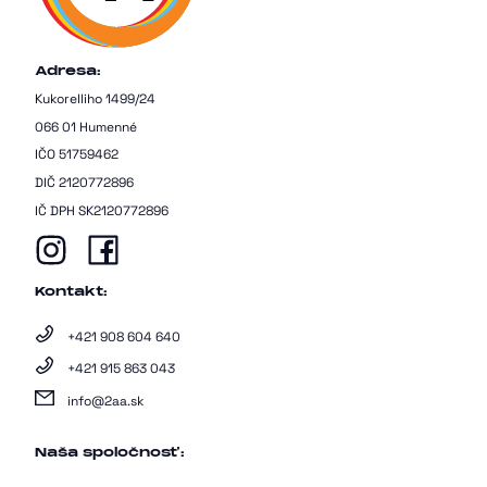
Adresa:
Kukorelliho 1499/24
066 01 Humenné
IČO 51759462
DIČ 2120772896
IČ DPH SK2120772896
Kontakt:
+421 908 604 640
+421 915 863 043
info@2aa.sk
Naša spoločnosť: