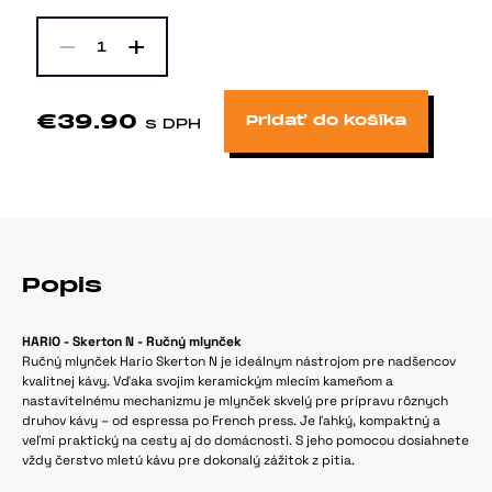
-
+
1
€39.90
Pridať do košíka
s DPH
Popis
HARIO - Skerton N - Ručný mlynček
Ručný mlynček Hario Skerton N je ideálnym nástrojom pre nadšencov
kvalitnej kávy. Vďaka svojim keramickým mlecím kameňom a
nastavitelnému mechanizmu je mlynček skvelý pre prípravu rôznych
druhov kávy – od espressa po French press. Je ľahký, kompaktný a
veľmi praktický na cesty aj do domácnosti. S jeho pomocou dosiahnete
vždy čerstvo mletú kávu pre dokonalý zážitok z pitia.