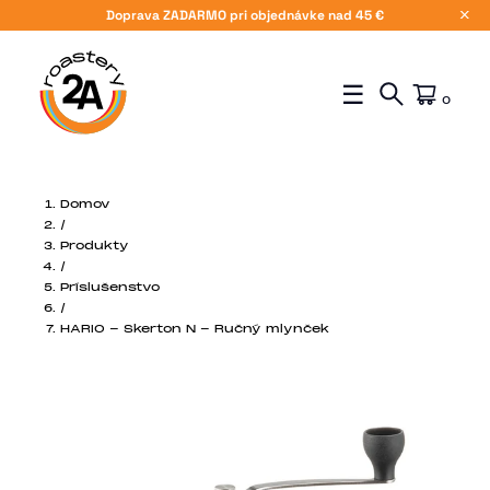
Doprava ZADARMO pri objednávke nad 45 €
X
☰
0
Domov
/
Produkty
/
Príslušenstvo
/
HARIO - Skerton N - Ručný mlynček