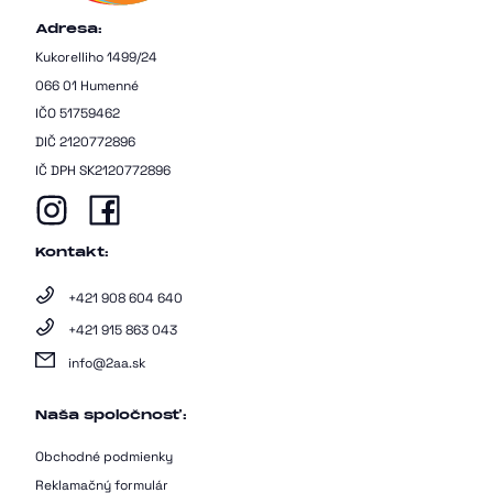
Adresa:
Kukorelliho 1499/24
066 01 Humenné
IČO 51759462
DIČ 2120772896
IČ DPH SK2120772896
Kontakt:
+421 908 604 640
+421 915 863 043
info@2aa.sk
Naša spoločnosť:
Obchodné podmienky
Reklamačný formulár