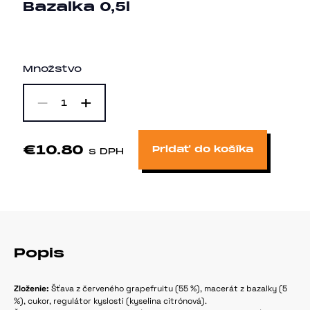
Bazalka 0,5l
Množstvo
-
+
1
€10.80
Pridať do košíka
s DPH
Popis
Zloženie:
Šťava z červeného grapefruitu (55 %), macerát z bazalky (5
%), cukor, regulátor kyslosti (kyselina citrónová).