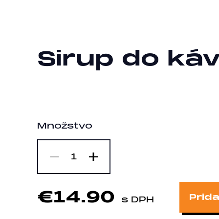
Sirup do káv
Množstvo
-
+
1
€14.90
Prida
s DPH