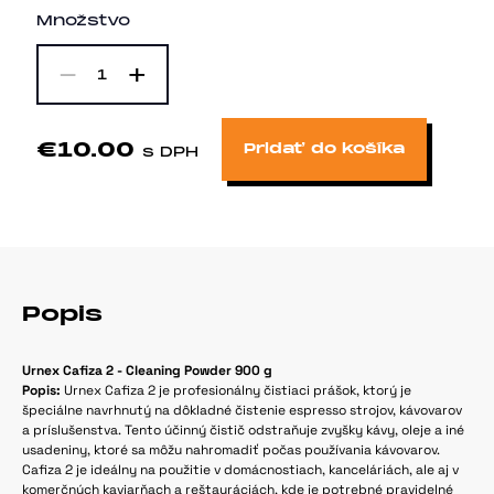
Množstvo
-
+
1
€10.00
Pridať do košíka
s DPH
Popis
Urnex Cafiza 2 - Cleaning Powder 900 g
Popis:
Urnex Cafiza 2 je profesionálny čistiaci prášok, ktorý je
špeciálne navrhnutý na dôkladné čistenie espresso strojov, kávovarov
a príslušenstva. Tento účinný čistič odstraňuje zvyšky kávy, oleje a iné
usadeniny, ktoré sa môžu nahromadiť počas používania kávovarov.
Cafiza 2 je ideálny na použitie v domácnostiach, kanceláriách, ale aj v
komerčných kaviarňach a reštauráciách, kde je potrebné pravidelné