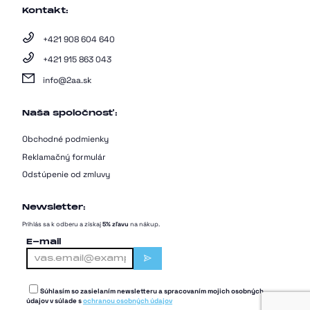
Kontakt:
+421 908 604 640
+421 915 863 043
info@2aa.sk
Naša spoločnosť:
Obchodné podmienky
Reklamačný formulár
Odstúpenie od zmluvy
Newsletter:
Prihlás sa k odberu a získaj
5% zľavu
na nákup.
E-mail
Súhlasím so zasielaním newsletteru a spracovaním mojich osobných
údajov v súlade s
ochranou osobných údajov