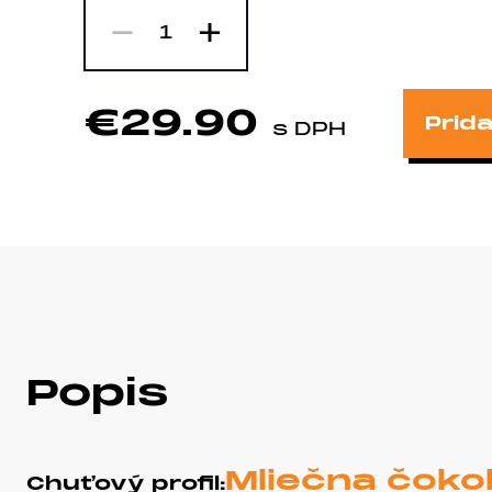
-
+
1
€29.90
Prida
s DPH
Popis
Mliečna čokol
Chuťový profil: