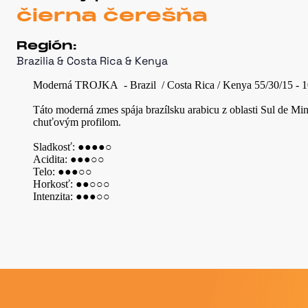
čierna čerešňa
Región
:
Brazilia & Costa Rica & Kenya
Moderná TROJKA - Brazil / Costa Rica / Kenya 55/30/15 - 1
Táto moderná zmes spája brazílsku arabicu z oblasti Sul de M
chuťovým profilom.
Sladkosť: ●●●●○
Acidita: ●●●○○
Telo: ●●●○○
Horkosť: ●●○○○
Intenzita: ●●●○○