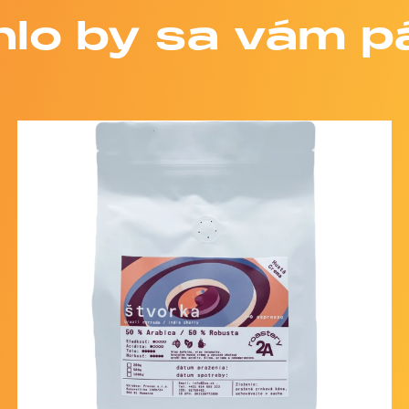
lo by sa vám p