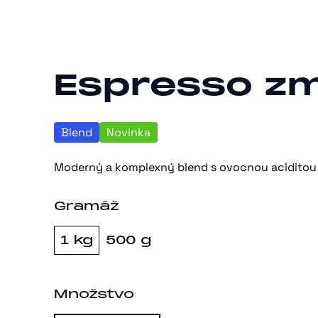
Espresso z
Blend
Novinka
Moderný a komplexný blend s ovocnou aciditou 
Gramáž
1 kg
500 g
Množstvo