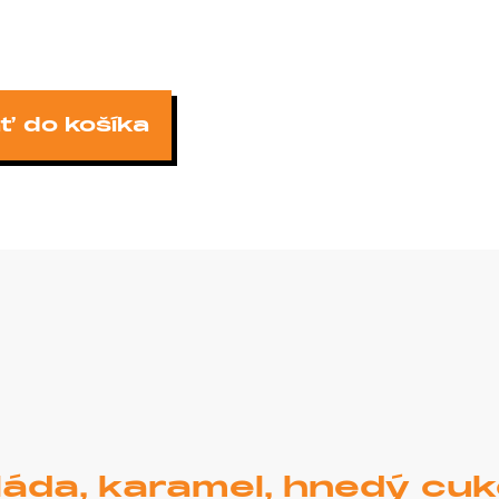
ť do košíka
áda, karamel, hnedý cukor