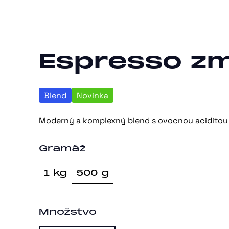
Espresso z
Blend
Novinka
Moderný a komplexný blend s ovocnou aciditou 
Gramáž
1 kg
500 g
Množstvo