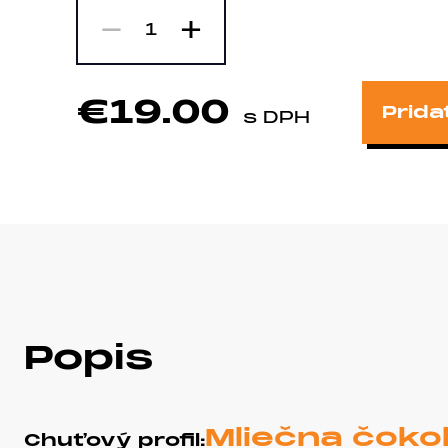
-
+
1
€19.00
Prida
s DPH
Popis
Mliečna čokol
Chuťový profil: