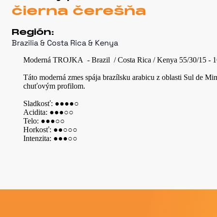
čierna čerešňa
Región
:
Brazilia & Costa Rica & Kenya
Moderná TROJKA - Brazil / Costa Rica / Kenya 55/30/15 - 1
Táto moderná zmes spája brazílsku arabicu z oblasti Sul de M
chuťovým profilom.
Sladkosť: ●●●●○
Acidita: ●●●○○
Telo: ●●●○○
Horkosť: ●●○○○
Intenzita: ●●●○○