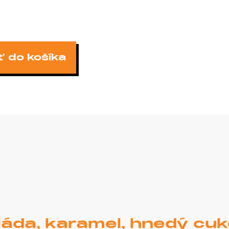
ť do košíka
áda, karamel, hnedý cukor