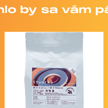
lo by sa vám p