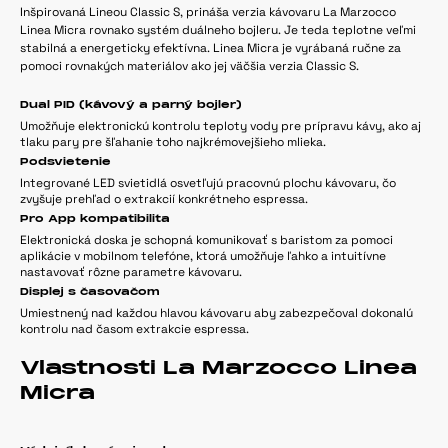
Inšpirovaná Lineou Classic S, prináša verzia kávovaru La Marzocco
Linea Micra rovnako systém duálneho bojleru. Je teda teplotne veľmi
stabilná a energeticky efektívna. Linea Micra je vyrábaná ručne za
pomoci rovnakých materiálov ako jej väčšia verzia Classic S.
Dual PID (kávový a parný bojler)
Umožňuje elektronickú kontrolu teploty vody pre prípravu kávy, ako aj
tlaku pary pre šľahanie toho najkrémovejšieho mlieka.
Podsvietenie
Integrované LED svietidlá osvetľujú pracovnú plochu kávovaru, čo
zvyšuje prehľad o extrakcií konkrétneho espressa.
Pro App kompatibilita
Elektronická doska je schopná komunikovať s baristom za pomoci
aplikácie v mobilnom telefóne, ktorá umožňuje ľahko a intuitívne
nastavovať rôzne parametre kávovaru.
Displej s časovačom
Umiestnený nad každou hlavou kávovaru aby zabezpečoval dokonalú
kontrolu nad časom extrakcie espressa.
Vlastnosti La Marzocco Linea
Micra