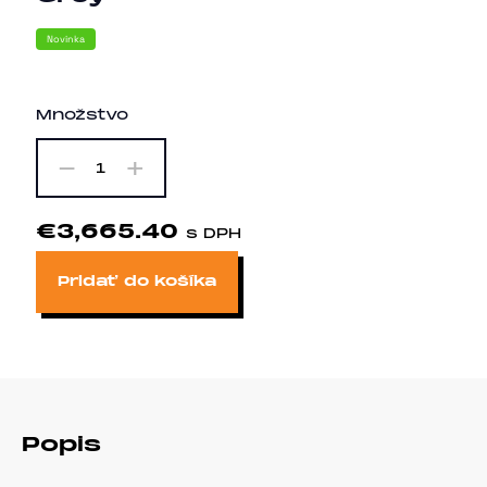
Novinka
Množstvo
-
+
1
€3,665.40
s DPH
Pridať do košíka
Popis